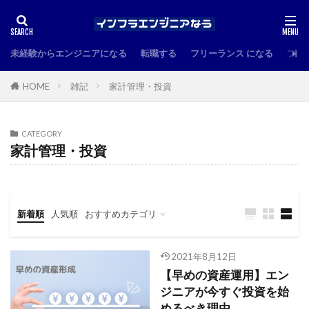
未経験からエンジニアになる
転職する
フリーランス になる
プロ
HOME
雑記
家計管理・投資
CATEGORY
家計管理・投資
新着順
人気順
おすすめカテゴリ
未経験からインフラエンジニアになる
キャリアアップ・転職
書籍紹介
エンジニアの技術情報
トレンド情報
2021年8月12日
【早めの資産運用】エン
ジニアが今すぐ投資を始
めるべき理由