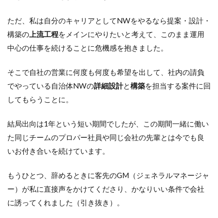
ただ、私は自分のキャリアとしてNWをやるなら提案・設計・
構築の
上流工程
をメインにやりたいと考えて、このまま運用
中心の仕事を続けることに危機感を抱きました。
そこで自社の営業に何度も何度も希望を出して、社内の請負
でやっている自治体NWの
詳細設計
と
構築
を担当する案件に回
してもらうことに。
結局出向は1年という短い期間でしたが、この期間一緒に働い
た同じチームのプロパー社員や同じ会社の先輩とは今でも良
いお付き合いを続けています。
もうひとつ、辞めるときに客先のGM（ジェネラルマネージャ
ー）が私に直接声をかけてくださり、かなりいい条件で会社
に誘ってくれました（引き抜き）。