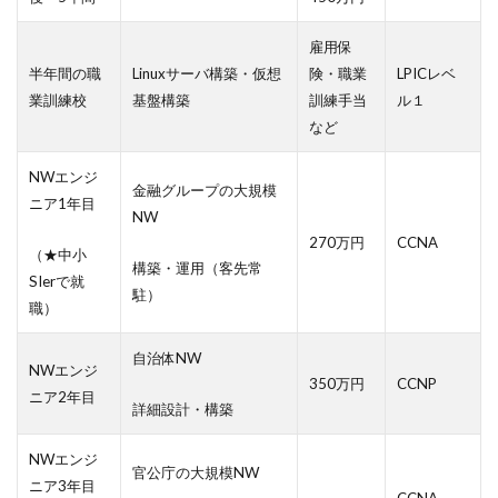
雇用保
半年間の職
Linuxサーバ構築・仮想
険・職業
LPICレベ
業訓練校
基盤構築
訓練手当
ル１
など
NWエンジ
金融グループの大規模
ニア1年目
NW
270万円
CCNA
（★中小
構築・運用（客先常
SIerで就
駐）
職）
自治体NW
NWエンジ
350万円
CCNP
ニア2年目
詳細設計・構築
NWエンジ
官公庁の大規模NW
ニア3年目
CCNA