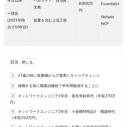
年目以降
ヘルスケア、自治体、
約800万
Essentials+
文教
円
〜現在
Nutanix
(2021年時
提案を含む上流工程
NCP
点で10年目)
目次
1
27歳の時に医療職からIT業界にキャリアチェンジ
2
就職する前に職業訓練校で半年間勉強することに
3
ネットワークエンジニア1年目：客先常駐時代（年収270万
円）
4
ネットワークエンジニア2年目：小規模NW設計・構築時代
（年収350万円）
5
ネットワークエンジニア3年目：転職して年収450万円に