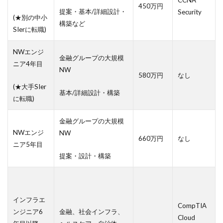
450万円
提案・基本/詳細設計・
Security
(★別の中小
構築など
SIerに転職)
NWエンジ
金融グループの大規模
ニア4年目
NW
580万円
なし
(★大手SIer
基本/詳細設計・構築
に転職)
金融グループの大規模
NWエンジ
NW
660万円
なし
ニア5年目
提案・設計・構築
インフラエ
CompTIA
ンジニア6
金融、社会インフラ、
Cloud