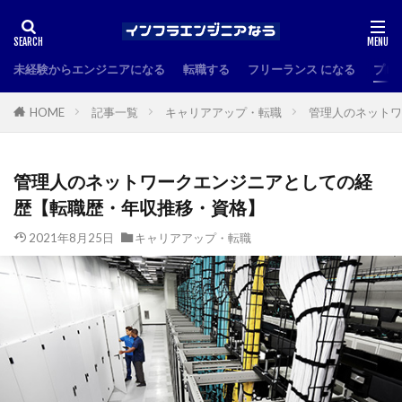
未経験からエンジニアになる
転職する
フリーランス になる
プロ
HOME
記事一覧
キャリアアップ・転職
管理人のネットワ
管理人のネットワークエンジニアとしての経
歴【転職歴・年収推移・資格】
2021年8月25日
キャリアアップ・転職