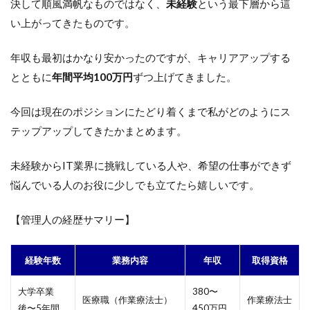
決して順風満帆なものではなく、
未経験
という最下層から這
い上がってきたものです。
年収も最初はかなり安かったのですが、キャリアアップする
とともに
年間平均100万円
ずつ上げてきました。
今回は現在のポジションにたどり着くまで私がどのようにス
テップアップしてきたかまとめます。
未経験からIT業界に挑戦している人や、希望の仕事ができず
悩んでいる人のお役に少しでも立てたら嬉しいです。
【管理人の経歴サマリー】
経験年数
業務内容
年収
取得資格
大学卒業
380〜
医療職（作業療法士）
作業療法士
後〜5年間
450万円