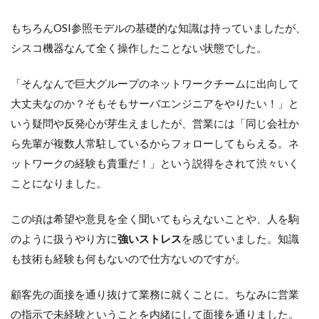
もちろんOSI参照モデルの基礎的な知識は持っていましたが、
シスコ機器なんて全く操作したことない状態でした。
「そんなんで巨大グループのネットワークチームに出向して
大丈夫なのか？そもそもサーバエンジニアをやりたい！」と
いう疑問や反発心が芽生えましたが、営業には「同じ会社か
ら先輩が複数人常駐しているからフォローしてもらえる。ネ
ットワークの経験も貴重だ！」という説得をされて渋々いく
ことになりました。
この頃は希望や意見を全く聞いてもらえないことや、人を駒
のように扱うやり方に
強いストレス
を感じていました。知識
も技術も経験も何もないので仕方ないのですが。
顧客先の面接を通り抜けて業務に就くことに。ちなみに営業
の指示で未経験ということを内緒にして面接を通りました。