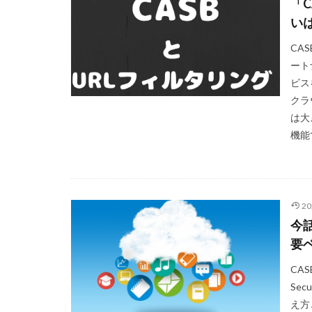
「C
い
CAS
ート
ビス
クラ
は大き
機能
2
今話
要
CASB
Sec
え方