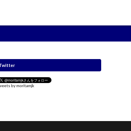
Twitter
eets by moritamjk