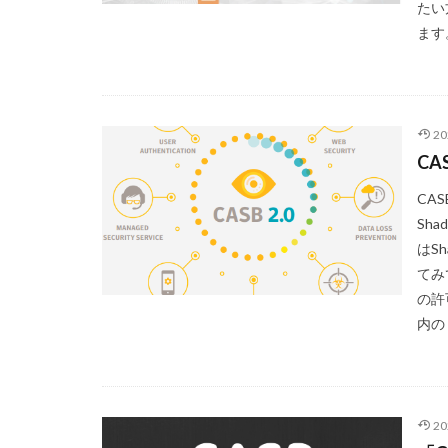
たい
ます
2
C
CA
Sha
はS
てみ
の許
内の 
2