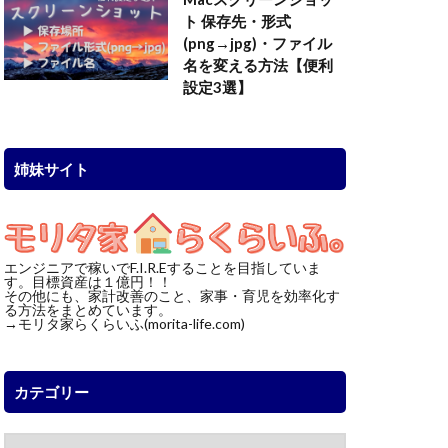
ト 保存先・形式
(png→jpg)・ファイル
名を変える方法【便利
設定3選】
姉妹サイト
エンジニアで稼いでF.I.R.Eすることを目指していま
す。目標資産は１億円！！
その他にも、家計改善のこと、家事・育児を効率化す
る方法をまとめています。
→モリタ家らくらいふ(morita-life.com)
カテゴリー