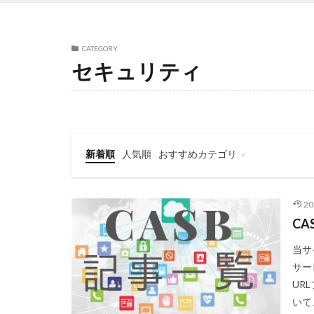
CATEGORY
セキュリティ
新着順
人気順
おすすめカテゴリ
未経験からインフラエンジニアに
キャリアアップ・転職
書籍紹介
エンジニアの技術情報
トレンド情報
2
C
当サ
サー
UR
いて