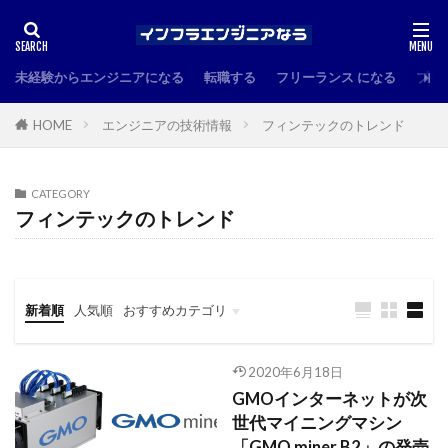
未経験からエンジニアになる
転職する
フリーランス になる
プロ
HOME
エンジニアの技術情報
フィンテックのトレンド
CATEGORY
フィンテックのトレンド
新着順
人気順
おすすめカテゴリ
未経験からインフラエンジニアになる
キャリアアップ・転職
書籍紹介
エンジニアの技術情報
トレンド情報
2020年6月18日
GMOインターネットが次
世代マイニングマシン
「GMO miner B2」の発売