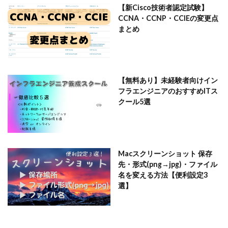
【新Cisco技術者認定試験】
CCNA・CCNP・CCIEの変更点
まとめ
【無料あり】未経験者向けイン
フラエンジニアのおすすめITス
クール5選
Macスクリーンショット 保存
先・形式(png→jpg)・ファイル
名を変える方法【便利設定3
選】