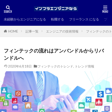
未経験からエンジニアになる
転職する
フリーランス になる
プロ
HOME
記事一覧
エンジニアの技術情報
フィンテックのト
フィンテックの流れはアンバンドルからリバ
ンドルへ
2020年6月18日
フィンテックのトレンド
,
トレンド情報