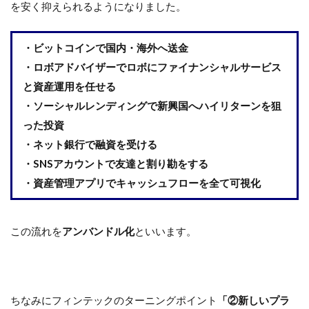
を安く抑えられるようになりました。
・ビットコインで国内・海外へ
送金
・ロボアドバイザーでロボに
ファイナンシャルサービス
と
資産運用
を任せる
・
ソーシャルレンディング
で新興国へハイリターンを狙
った投資
・ネット銀行で
融資
を受ける
・SNSアカウントで友達と
割り勘
をする
・資産管理アプリで
キャッシュフローを全て可視化
この流れを
アンバンドル化
といいます。
ちなみにフィンテックのターニングポイント
「②新しいプラ