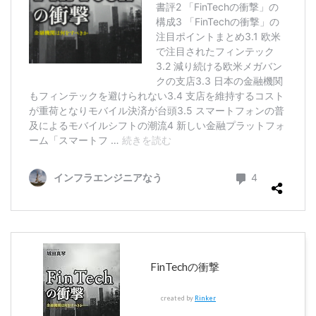
FinTechの衝撃
created by
Rinker