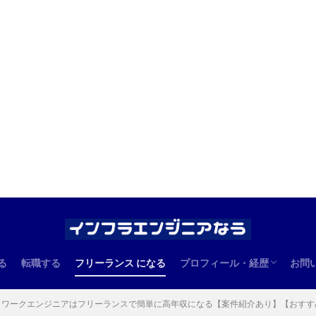
る
転職する
フリーランス になる
プロフィール・経歴
お問
エンジニアとしての経歴
管理人のプロフィール
トワークエンジニアはフリーランスで簡単に高年収になる【案件紹介あり】【おすす