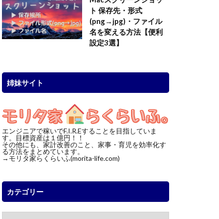
ト 保存先・形式
(png→jpg)・ファイル
名を変える方法【便利
設定3選】
姉妹サイト
エンジニアで稼いでF.I.R.Eすることを目指していま
す。目標資産は１億円！！
その他にも、家計改善のこと、家事・育児を効率化す
る方法をまとめています。
→モリタ家らくらいふ(morita-life.com)
カテゴリー