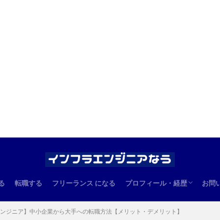
る
転職する
フリーランス になる
プロフィール・経歴
お問
エンジニアとしての経歴
管理人のプロフィール
Tエンジニア】中小企業から大手への転職方法【メリット・デメリット】