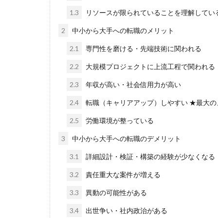
1.3
リソースが限られていることを理解してい
2
中小から大手への転職のメリット
2.1
専門性を磨ける・先端技術に関われる
2.2
大規模プロジェクトに上流工程で関われる
2.3
年収が高い・社会信用力が高い
2.4
転職（キャリアアップ）しやすい ★最大の
2.5
労働環境が整っている
3
中小から大手への転職のデメリット
3.1
詳細設計・検証・構築の経験が少なくなる
3.2
責任重大な案件が増える
3.3
異動の可能性がある
3.4
出世争い・社内政治がある