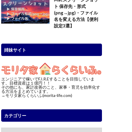
ト 保存先・形式
(png→jpg)・ファイル
名を変える方法【便利
設定3選】
姉妹サイト
エンジニアで稼いでF.I.R.Eすることを目指していま
す。目標資産は１億円！！
その他にも、家計改善のこと、家事・育児を効率化す
る方法をまとめています。
→モリタ家らくらいふ(morita-life.com)
カテゴリー