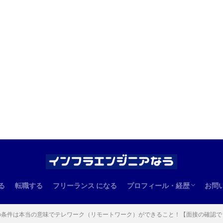
る
転職する
フリーランス になる
プロフィール・経歴
お問
エンジニアとしての経歴
管理人のプロフィール
の条件は本当の意味でテレワーク（リモートワーク）ができること！【面接の確認で