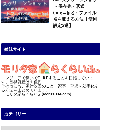
ト 保存先・形式
(png→jpg)・ファイル
名を変える方法【便利
設定3選】
姉妹サイト
エンジニアで稼いでF.I.R.Eすることを目指していま
す。目標資産は１億円！！
その他にも、家計改善のこと、家事・育児を効率化す
る方法をまとめています。
→モリタ家らくらいふ(morita-life.com)
カテゴリー