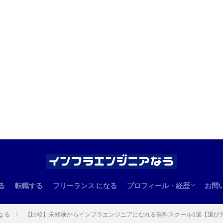
る
転職する
フリーランス になる
プロフィール・経歴
お問
エンジニアとしての経歴
管理人のプロフィール
なる
【比較】未経験からインフラエンジニアになれる無料スクール3選【選び