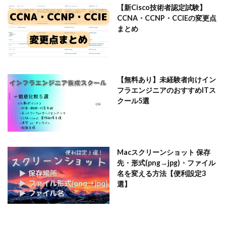
【新Cisco技術者認定試験】
CCNA・CCNP・CCIEの変更点
まとめ
【無料あり】未経験者向けイン
フラエンジニアのおすすめITス
クール5選
Macスクリーンショット 保存
先・形式(png→jpg)・ファイル
名を変える方法【便利設定3
選】