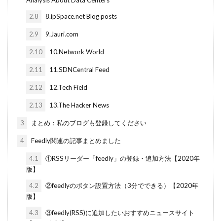
2.8
8.ipSpace.net Blog posts
2.9
9.Jauri.com
2.10
10.Network World
2.11
11.SDNCentral Feed
2.12
12.Tech Field
2.13
13.The Hacker News
3
まとめ：私のブログも登録してください
4
Feedly関連の記事まとめました
4.1
①RSSリーダー「feedly」の登録・追加方法【2020年
版】
4.2
②feedlyのボタン設置方法（3分でできる）【2020年
版】
4.3
③feedly(RSS)に追加したいおすすめニュースサイト