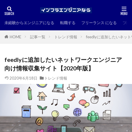
未経験からエンジニアになる
転職する
フリーランス になる
プロ
HOME
記事一覧
トレンド情報
feedlyに追加したいネ
feedlyに追加したいネットワークエンジニア
向け情報収集サイト【2020年版】
2020年6月18日
トレンド情報