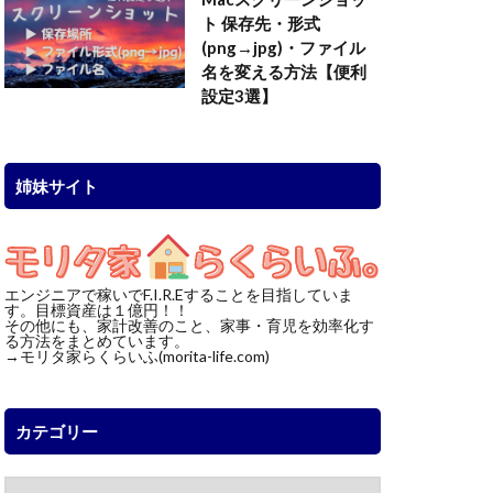
ト 保存先・形式
(png→jpg)・ファイル
名を変える方法【便利
設定3選】
姉妹サイト
エンジニアで稼いでF.I.R.Eすることを目指していま
す。目標資産は１億円！！
その他にも、家計改善のこと、家事・育児を効率化す
る方法をまとめています。
→モリタ家らくらいふ(morita-life.com)
カテゴリー