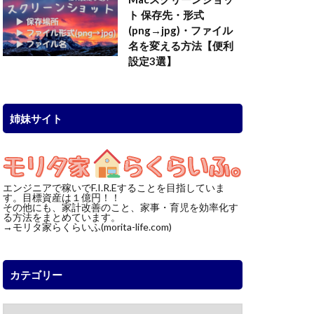
ト 保存先・形式
(png→jpg)・ファイル
名を変える方法【便利
設定3選】
姉妹サイト
エンジニアで稼いでF.I.R.Eすることを目指していま
す。目標資産は１億円！！
その他にも、家計改善のこと、家事・育児を効率化す
る方法をまとめています。
→モリタ家らくらいふ(morita-life.com)
カテゴリー