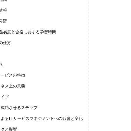
験情報
験分野
01）の試験難易度と合格に要する学習時間
勉強の仕方
解説
サービスの特徴
ジネス上の意義
タイプ
を成功させるステップ
よるITサービスマネジメントへの影響と変化
スクと影響