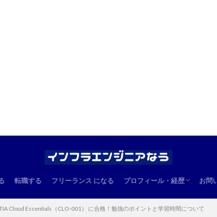
る
転職する
フリーランス になる
プロフィール・経歴
お問
エンジニアとしての経歴
管理人のプロフィール
TIA Cloud Essentials（CLO-001） に合格！勉強のポイントと学習時間について