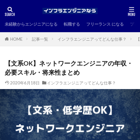
未経験からエンジニアになる
転職する
フリーランス になる
プロ
HOME
記事一覧
インフラエンジニアってどんな仕事？
【
【文系OK】ネットワークエンジニアの年収・
必要スキル・将来性まとめ
2020年6月18日
インフラエンジニアってどんな仕事？