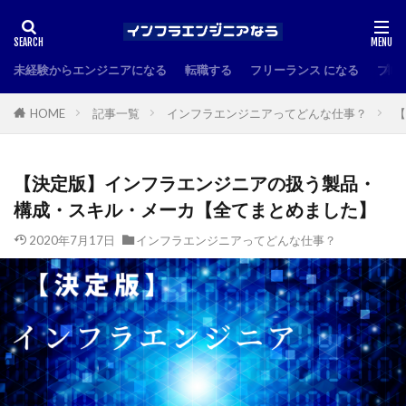
未経験からエンジニアになる
転職する
フリーランス になる
プロ
HOME
記事一覧
インフラエンジニアってどんな仕事？
【
【決定版】インフラエンジニアの扱う製品・
構成・スキル・メーカ【全てまとめました】
2020年7月17日
インフラエンジニアってどんな仕事？