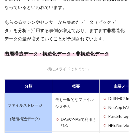
なっているといわれています。
あらゆるマシンやセンサーから集めたデータ（ビックデー
タ）を分析・活用する事例が増えており、ますます非構造化
データの量が増えていくことが予測されています。
階層構造データ・構造化データ・非構造化データ
→横にスライドできます→
分類
概要
主要メーカ
DellEMC Unit
最も一般的なファイル
ファイルストレージ
システム
NetApp FAS
PureStorage 
（階層構造データ)
DASやNASで利用さ
れる
HPE Nimble