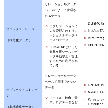
リレーショナルデータ
ベースによって管理さ
れるデータ
DellEMC Unit
アプリケーションに
ブロックストレージ
より管理されるリレ
NetApp FAS
ーショナルデータベ
PureStorage 
ースのデータ
（構造化データ ）
HPE Nimble
SCMやERPといった
業務支援ツールでデ
ータを効率よく管理
するために利用され
ている
リレーショナルデータ
ベースで管理できない
DellEMC Isilo
データ
オブジェクトストレー
NetAPP FAS
ジ
ファイル、映像、音
PureStorage
声、ログデータなど
FlashBlade
（非構造化データ）