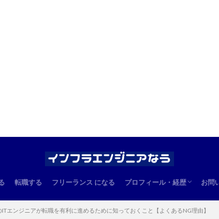
る
転職する
フリーランス になる
プロフィール・経歴
お問
エンジニアとしての経歴
管理人のプロフィール
のITエンジニアが転職を有利に進めるために知っておくこと【よくあるNG理由】