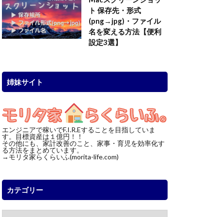
ト 保存先・形式
(png→jpg)・ファイル
名を変える方法【便利
設定3選】
姉妹サイト
エンジニアで稼いでF.I.R.Eすることを目指していま
す。目標資産は１億円！！
その他にも、家計改善のこと、家事・育児を効率化す
る方法をまとめています。
→モリタ家らくらいふ(morita-life.com)
カテゴリー